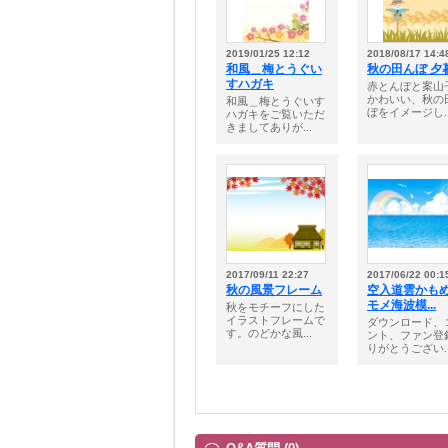
2019/01/25 12:12
2018/08/17 14:4
和風＿梅とうぐい
秋の田んぼ 夕
すハガキ
赤とんぼと案山
かわいい、秋の
和風＿梅とうぐいす
ぼをイメージし..
ハガキをご覧いただ
きましてありが...
2017/09/11 22:27
2017/06/22 00:1
秋の風景フレーム
空入道雲かも
モメ海波模...
秋をモチーフにした
イラストフレームで
ダウンロード、
す。のどかな風...
ント、ファン登
りがとうござい..