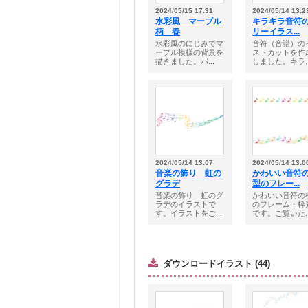
2024/05/15 17:31
2024/05/14 13:2
水彩風 マーブル
キラキラ音符
柄 春
リーイラス...
水彩風のにじみでマ
音符（音譜）の
ーブル模様の背景を
ストカットを作
描きました。パ...
しました。キラ..
2024/05/14 13:07
2024/05/14 13:0
音楽の飾り 虹の
かわいい音符
グラデ
型のフレー...
音楽の飾り 虹のグ
かわいい音符の
ラデのイラストで
のフレーム・枠
す。イラストをご...
です。ご覧いた..
ダウンロードイラスト (44)