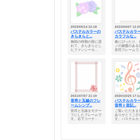
2023/05/14 22:18
2023/04/07 12:2
パステルカラーの
パステルカラ
きらきらと...
カラフルな...
梅雨の時期の雨に濡
春にぴったり、
れて、きらきらとし
ノの鍵盤のある
たファンシーカ...
音符フレームで..
2021/07/07 21:19
2020/10/25 17:1
音符と五線のフレ
パステルカラ
ームシンプ...
音符ト音記...
音符と五線をモチー
ご覧いただきま
フにしたフレームで
ありがとうござ
す。右下コーナ...
す。パステルカ..