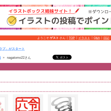
ようこそ
ゲスト
さん
TOP
イラスト
Q&A
日記
ラブ」がスタート
料
nagatomo22さん