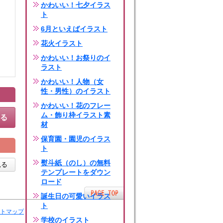
かわいい！七夕イラス
ト
6月といえばイラスト
花火イラスト
かわいい！お祭りのイ
ラスト
かわいい！人物（女
性・男性）のイラスト
かわいい！花のフレー
ム・飾り枠イラスト素
する
材
保育園・園児のイラス
ト
熨斗紙（のし）の無料
見る
テンプレートをダウン
ロード
誕生日の可愛いイラス
ト
トマップ
学校のイラスト