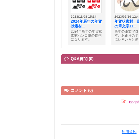
2023/11/08 15:14
2023/07/16 12:4
2024年辰年の年賀
年賀状素材 
状素材...
の筆文字ロ...
2024年辰年の年賀状
辰年の筆文字ロ
素材ハンコ風の賀詞
す。お正月のテ
になります...
にいろいろと便..
Q&A質問 (0)
コメント (0)
nag
利用規約