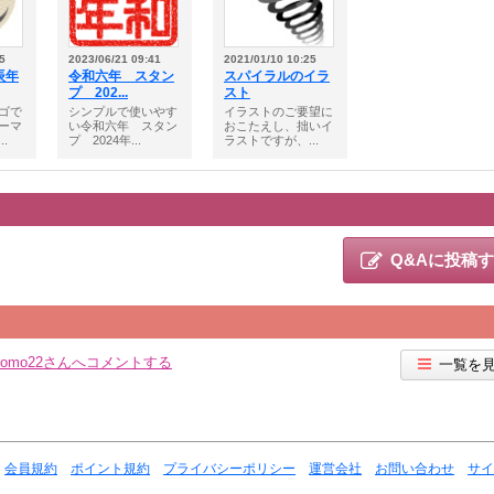
5
2023/06/21 09:41
2021/01/10 10:25
辰年
令和六年 スタン
スパイラルのイラ
プ 202...
スト
ゴで
シンプルで使いやす
イラストのご要望に
ーマ
い令和六年 スタン
おこたえし、拙いイ
.
プ 2024年...
ラストですが、...
Q&Aに投稿
atomo22さんへコメントする
一覧を
会員規約
ポイント規約
プライバシーポリシー
運営会社
お問い合わせ
サイ