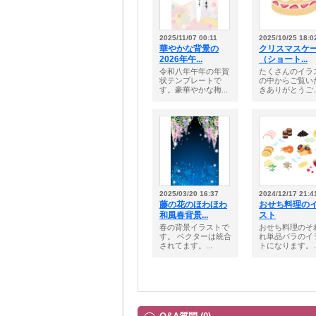
2025/11/07 00:11
2025/10/25 18:0
華やかな背景の
クリスマスケ
2026年午...
（ショート...
令和八年午年の年賀
たくさんのイラ
状テンプレートで
の中からご覧い
す。豪華やかな梅...
きありがとうご..
2025/03/20 16:37
2024/12/17 21:4
藤の花のほわほわ
おせち料理の
和風春背景...
スト
春の背景イラストで
おせち料理のそ
す。 ベクターは統合
れ単品バラのイ
されてます。...
トになります。..