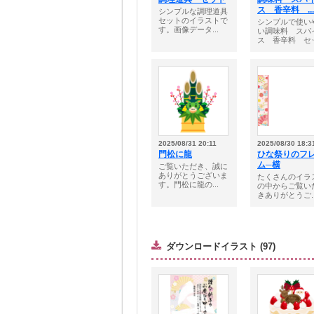
ス 香辛料 ...
シンプルな調理道具
セットのイラストで
シンプルで使い
す。画像データ...
い調味料 スパ
ス 香辛料 セッ.
2025/08/31 20:11
2025/08/30 18:3
門松に龍
ひな祭りのフ
ム─横
ご覧いただき、誠に
ありがとうございま
たくさんのイラ
す。門松に龍の...
の中からご覧い
きありがとうご..
ダウンロードイラスト (97)