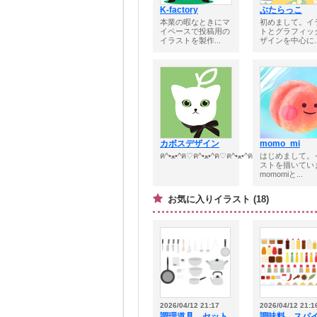
K-factory
ぶたらっこ
本業の暇なときにマ
初めまして。イ
イペースで投稿用の
トとグラフィッ
イラストを製作...
ザインを中心に..
カボスデザイン
momo_mi
ฅ^•ﻌ•^ฅ♡ฅ^•ﻌ•^ฅ♡ฅ^•ﻌ•^ฅ♡ฅ...
はじめまして。
ストを描いてい
momomiと...
お気に入りイラスト (18)
2026/04/12 21:17
2026/04/12 21:1
調理道具 セット
調味料 スパ