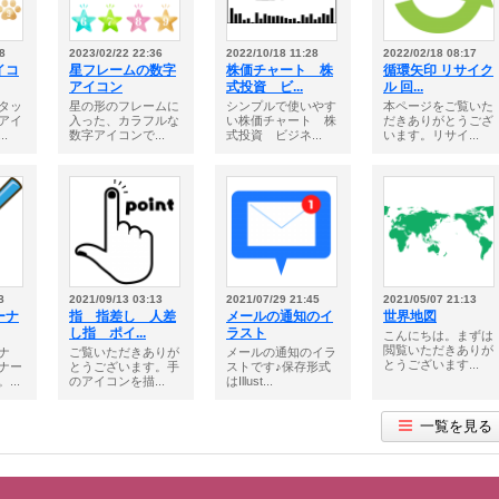
8
2023/02/22 22:36
2022/10/18 11:28
2022/02/18 08:17
イコ
星フレームの数字
株価チャート 株
循環矢印 リサイク
アイコン
式投資 ビ...
ル 回...
タッ
星の形のフレームに
シンプルで使いやす
本ページをご覧いた
アイ
入った、カラフルな
い株価チャート 株
だきありがとうござ
.
数字アイコンで...
式投資 ビジネ...
います。リサイ...
8
2021/09/13 03:13
2021/07/29 21:45
2021/05/07 21:13
ーナ
指 指差し 人差
メールの通知のイ
世界地図
し指 ポイ...
ラスト
こんにちは。まずは
閲覧いただきありが
ナ
ご覧いただきありが
メールの通知のイラ
とうございます...
ナー
とうございます。手
ストです♪保存形式
...
のアイコンを描...
はIllust...
一覧を見る