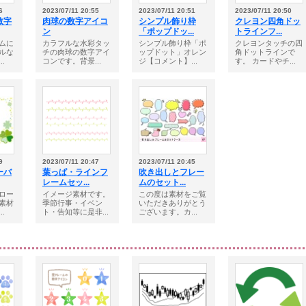
6
2023/07/11 20:55
2023/07/11 20:51
2023/07/11 20:50
数字
肉球の数字アイコ
シンプル飾り枠
クレヨン四角ドッ
ン
「ポップドッ...
トラインフ...
ムに
カラフルな水彩タッ
シンプル飾り枠「ポ
クレヨンタッチの四
ルな
チの肉球の数字アイ
ップドット」オレン
角ドットラインで
.
コンです。背景...
ジ【コメント】...
す。 カードやチ...
9
2023/07/11 20:47
2023/07/11 20:45
ーバ
葉っぱ・ラインフ
吹き出しとフレー
レームセッ...
ムのセット...
ロー
イメージ素材です。
この度は素材をご覧
素材
季節行事・イベン
いただきありがとう
.
ト・告知等に是非...
ございます。カ...