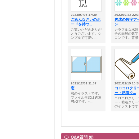
2023/07/05 17:30
2023/02/22 22:3
ごめんなさいのボ
肉球の数字ア
ードを持つ...
ン
ご覧いただきありが
カラフルな水彩
とうございます。シ
チの肉球の数字
ンプルで可愛い...
コンです。背景..
2021/12/01 11:07
2021/11/19 10:5
窓
コロコロクリ
ー・粘着ク...
窓のイラストです。
ファイル形式は透過
コロコロクリー
PNGです。-...
ー・粘着クリー
のイラストです。
Q&A質問 (0)