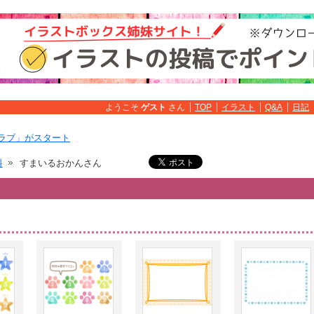
ようこそ
ゲスト
さん
TOP
イラスト
Q&A
日記
ラブ」がスタート
料
すまいるおかんさん