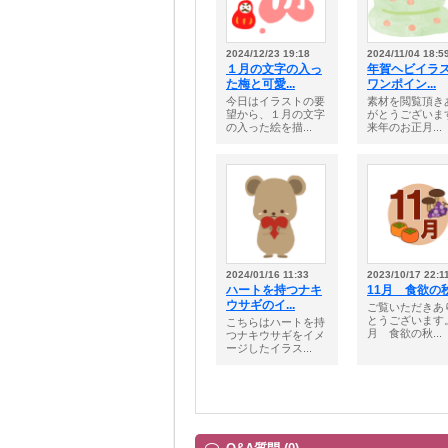
2024/12/23 19:18
2024/11/04 18:5
１月の文字の入っ
年賀ヘビイラ
た梅と可愛...
ワンポイン...
今日はイラストの要
素材を閲覧頂き
望から、１月の文字
がとうございま
の入った絵を描...
来年のお正月...
2024/01/16 11:33
2023/10/17 22:1
ハートを持つナキ
11月 食欲の
ウサギのイ...
ご覧いただきあ
とうございます。
こちらはハートを持
月 食欲の秋...
つナキウサギをイメ
ージしたイラス...