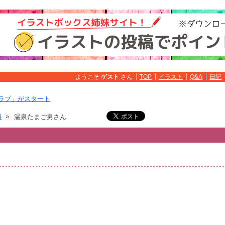
ようこそ
ゲスト
さん
TOP
イラスト
Q&A
日記
ラブ」がスタート
料
温泉たまご男さん