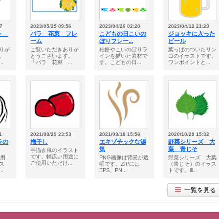
7
2023/05/25 09:56
2023/04/26 02:20
2023/04/12 21:28
ート
バラ 花束 フレ
こどもの日こいの
ジョッキに入った
ーム
ぼりフレー...
ビール
りが
ご覧いただきありが
柏餅やこいのぼりラ
葉っぱのついたリン
。
とうございます。
インを描いた素材で
ゴのイラストです。
.
「バラ 花束 ...
す。こどもの日...
ワンポイントと...
1
2021/08/29 23:53
2021/03/18 15:56
2020/10/29 15:32
ラの
梅干し
エキゾチックな湯
野菜シリーズ 大
気
葉 青じそ
手描き風のイラスト
です。幅広い用途に
状用
PNG画像は背景が透
野菜シリーズ 大葉
ご使用いただけ...
ス
明です。ZIPには
（青じそ）のイラス
.
EPS、PN...
トです。ill...
一覧を見る