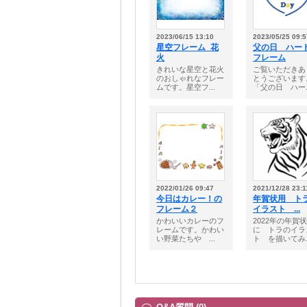
2023/06/15 13:10
2023/05/25 09:5
星空フレーム_花
父の日 ハ
火
フレーム
きれいな星空と花火
ご覧いただきあ
のおしゃれなフレー
とうございます
ムです。星空フ...
「父の日 ハー..
2022/01/26 09:47
2021/12/28 23:1
今日はカレー！の
年賀状用 ト
フレーム２
イラスト ...
かわいいカレーのフ
2022年の年賀
レームです。かわい
に トラのイラ
い野菜たちや ...
ト を描いてみ..