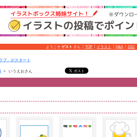
ようこそ
ゲスト
さん
TOP
イラスト
Q&A
日記
ラブ」がスタート
料
いうえおさん