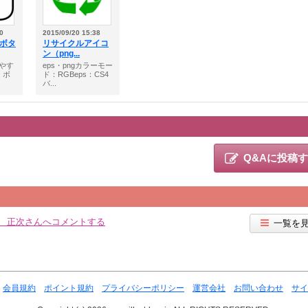
0
2015/09/20 15:38
 ボタ
リサイクルアイコ
ン（png...
やす
eps・pngカラーモー
 ボ
ド：RGBeps：CS4
バ...
Q&Aに投稿
 正次さんへコメントする
一覧を
会員規約
ポイント規約
プライバシーポリシー
運営会社
お問い合わせ
サイ