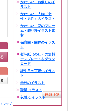
かわいい！お祭りのイ
ラスト
かわいい！人物（女
性・男性）のイラスト
かわいい！花のフレー
ム・飾り枠イラスト素
材
保育園・園児のイラス
ト
熨斗紙（のし）の無料
する
テンプレートをダウン
ロード
誕生日の可愛いイラス
ト
見る
学校のイラスト
職業 イラスト
衣替え イラスト
トマップ