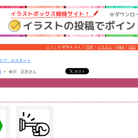
ようこそ
ゲスト
さん
TOP
イラスト
Q&A
日記
ラブ」がスタート
料
余川 正次さん