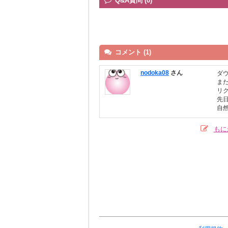
Q&A質問 (0)
コメント (1)
nodoka08
さん
ダ
ま
リ
先
自
もに