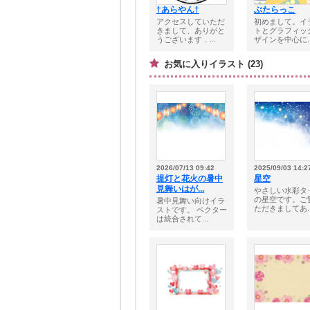
†あらやん†
ぶたらっこ
アクセスしていただ
初めまして。イ
きまして、ありがと
トとグラフィッ
うございます．...
ザインを中心に..
お気に入りイラスト (23)
2026/07/13 09:42
2025/09/03 14:2
提灯と花火の暑中
星空
見舞いはが...
やさしい水彩タ
の星空です。ご
暑中見舞い向けイラ
ただきましてあ..
ストです。 ベクター
は統合されて...