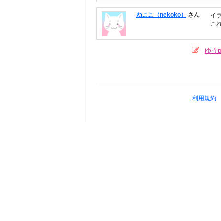
ねここ（nekoko）
さん
イ
こ
ゆうp
利用規約