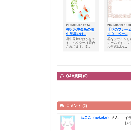
2025/06/07 12:52
2025/05/09 15:0
柳と水中金魚の暑
【花のフレー
中見舞いは...
１０ ベー...
暑中見舞いはがきで
花をデザインし
す。ベクターは統合
レームです。フ
されてます。E...
ル形式はjpe...
Q&A質問 (0)
コメント (2)
ねここ（nekoko）
さん
イ
お