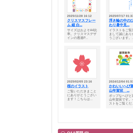
2025/11/28 16:12
2025/07/17 01:3
クリスマスフレー
浮き輪の中の
ム 縦 白...
わり暑中見...
サイズはおよそA4比
イラストをご覧
率。クリスマスデザ
まして誠にあり
インの透過P...
うございます。..
2025/02/05 23:16
2024/12/04 01:5
桜のイラスト
かわいいへび
山年賀状 ...
ご覧いただきまこと
にありがとうござい
ポップなへびと
ます！こちらは...
山年賀状です。
ストをご覧くだ..