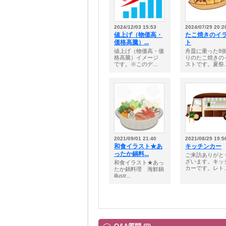
2024/12/03 15:53
2024/07/29 20:2
値上げ（物価高・
たこ焼きのイ
価格高騰）...
ト
値上げ（物価高・価
舟皿に乗った8
格高騰）イメージ
りのたこ焼きの
です。※このデ...
ストです。夏祭..
2021/09/01 21:40
2021/08/29 19:5
和食イラスト★あ
キッチンカー
ったか鍋料...
ご来訪ありがと
ざいます。キッ
和食イラスト★あっ
カーです。レト..
たか鍋料理 海鮮鍋
illustr...