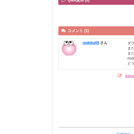
Q&A質問 (0)
コメント (1)
nodoka08
さん
ダ
ま
ま
no
ど
kei