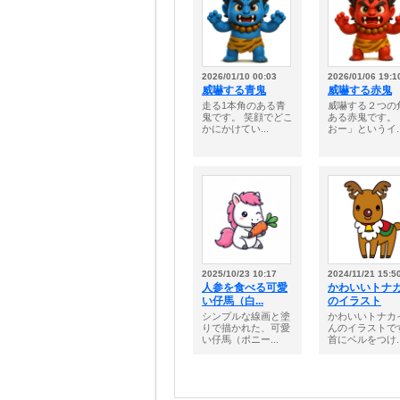
2026/01/10 00:03
2026/01/06 19:1
威嚇する青鬼
威嚇する赤鬼
走る1本角のある青
威嚇する２つの
鬼です。 笑顔でどこ
ある赤鬼です。
かにかけてい...
おー」というイ..
2025/10/23 10:17
2024/11/21 15:5
人参を食べる可愛
かわいいトナ
い仔馬（白...
のイラスト
シンプルな線画と塗
かわいいトナカ
りで描かれた、可愛
んのイラストで
い仔馬（ポニー...
首にベルをつけ..