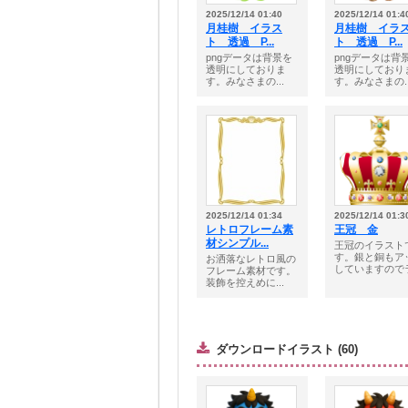
2025/12/14 01:40
2025/12/14 01:4
月桂樹 イラス
月桂樹 イラ
ト 透過 P...
ト 透過 P...
pngデータは背景を
pngデータは背
透明にしておりま
透明にしており
す。みなさまの...
す。みなさまの..
2025/12/14 01:34
2025/12/14 01:3
レトロフレーム素
王冠 金
材シンプル...
王冠のイラスト
す。銀と銅もア
お洒落なレトロ風の
していますのでラ.
フレーム素材です。
装飾を控えめに...
ダウンロードイラスト (60)