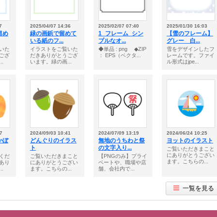
7
2025/04/07 14:36
2025/02/07 07:40
2025/01/30 16:03
留め
緑の画鋲で留めて
1_フレーム_シン
【雪のフレーム】
いる紙のフ...
プルなオ...
グレー 白...
いた
イラストをご覧いた
◆単品 : png ◆ZIP
雪をデザインしたフ
ござ
だきありがとうござ
： EPS（ベクタ...
レームです。ファイ
.
います。緑の画...
ル形式はjpe...
7
2024/09/03 10:41
2024/07/09 13:19
2024/06/24 10:25
かぼ
どんぐりのイラス
無地のうちわと祭
ヨットのイラスト
ト
の文字入り...
ご覧いただきまこと
にありがとうござい
くだ
ご覧いただきまこと
【PNGのみ】プライ
ます。こちらの...
あり
にありがとうござい
ベートや、職場や店
.
ます。こちらの...
舗、会社内で...
一覧を見る