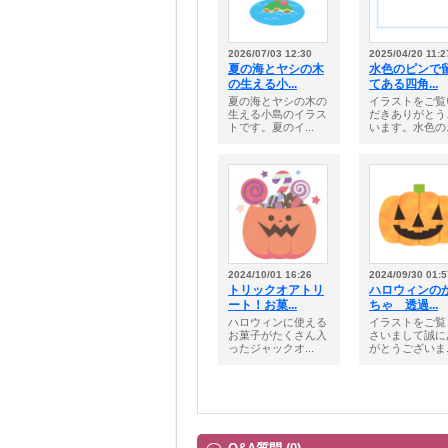
2026/07/03 12:30
2025/04/20 11:2
夏の海とヤシの木
水色のピンで
の生える小...
てある四角...
夏の海とヤシの木の
イラストをご覧
生える小島のイラス
だきありがとう
トです。夏のイ...
います。水色の..
2024/10/01 16:26
2024/09/30 01:5
トリックオアトリ
ハロウィンの
ート！お菓...
ちゃ 透過...
ハロウィンに使える
イラストをご覧
お菓子がたくさん入
さいまして誠に
ったジャックオ...
がとうございま..