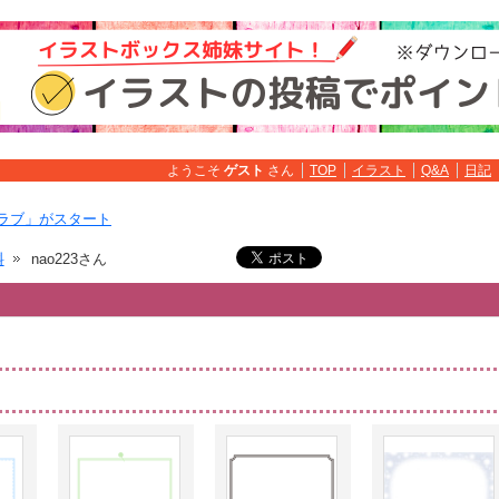
ようこそ
ゲスト
さん
TOP
イラスト
Q&A
日記
ラブ」がスタート
料
nao223さん