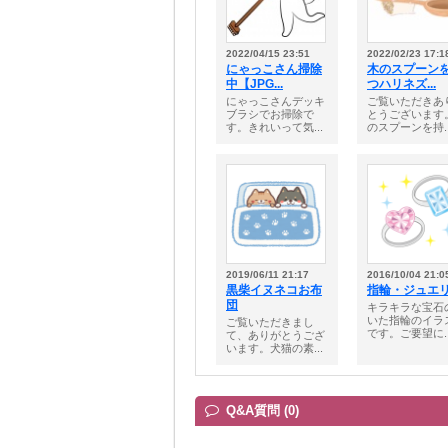
2022/04/15 23:51
2022/02/23 17:1
にゃっこさん掃除
木のスプーン
中【JPG...
つハリネズ...
にゃっこさんデッキ
ご覧いただきあ
ブラシでお掃除で
とうございます
す。きれいって気...
のスプーンを持..
2019/06/11 21:17
2016/10/04 21:0
黒柴イヌネコお布
指輪・ジュエ
団
キラキラな宝石
いた指輪のイラ
ご覧いただきまし
です。ご要望に..
て、ありがとうござ
います。犬猫の素...
Q&A質問 (0)