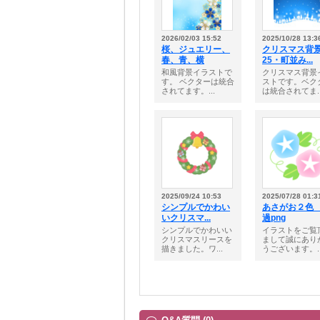
2026/02/03 15:52
2025/10/28 13:3
桜、ジュエリー、
クリスマス背
春、青、横
25・町並み...
和風背景イラストで
クリスマス背景
す。 ベクターは統合
ストです。ベク
されてます。...
は統合されてま..
2025/09/24 10:53
2025/07/28 01:3
シンプルでかわい
あさがお２色
いクリスマ...
過png
シンプルでかわいい
イラストをご覧
クリスマスリースを
まして誠にあり
描きました。ワ...
うございます。..