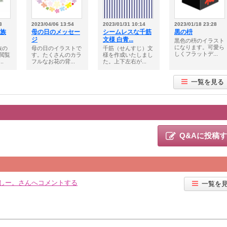
3
2023/04/06 13:54
2023/01/31 10:14
2023/01/18 23:28
家族
母の日のメッセー
シームレスな千筋
黒の枡
ジ
文様 白青...
黒色の枡のイラスト
になります。可愛ら
族の
母の日のイラストで
千筋（せんすじ）文
しくフラットデ...
閲覧
す。たくさんのカラ
様を作成いたしまし
.
フルなお花の背...
た。上下左右が...
一覧を見る
Q&Aに投稿
しー。さんへコメントする
一覧を