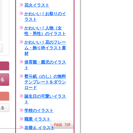
花火イラスト
かわいい！お祭りのイ
ラスト
かわいい！人物（女
性・男性）のイラスト
かわいい！花のフレー
ム・飾り枠イラスト素
材
保育園・園児のイラス
ト
熨斗紙（のし）の無料
する
テンプレートをダウン
ロード
誕生日の可愛いイラス
ト
見る
学校のイラスト
職業 イラスト
衣替え イラスト