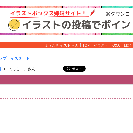
ようこそ
ゲスト
さん
TOP
イラスト
Q&A
日記
ラブ」がスタート
料
よっしー。さん