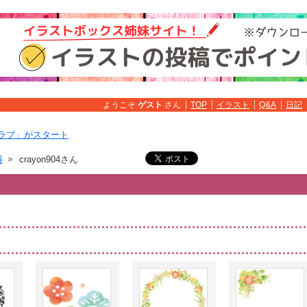
ようこそ
ゲスト
さん
TOP
イラスト
Q&A
日記
ラブ」がスタート
料
crayon904さん