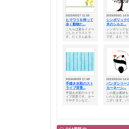
2025/05/27 11:55
2025/05/01 14:5
ヒマワリを持って
シンボリック
歩く動物た...
木のシルエ...
こちらは夏をイメー
シンボリックな
ジしたイラストで
シルエットイラ
す。たくさんある...
です。また「イ..
2024/06/09 17:48
2023/03/24 14:4
手描き水彩のスト
パンダシリ
ライプ背景...
カーネーシ...
手描き水彩のストラ
この度は素材を
イプ背景です。カー
いただきありが
ドやチラシなど...
ございます。パ..