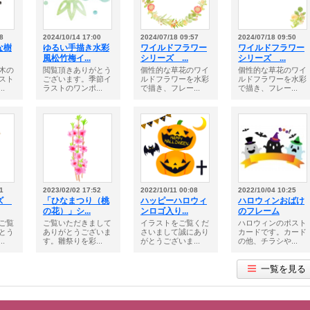
8
2024/10/14 17:00
2024/07/18 09:57
2024/07/18 09:50
な樹
ゆるい手描き水彩
ワイルドフラワー
ワイルドフラワー
風松竹梅イ...
シリーズ ...
シリーズ ...
木の
閲覧頂きありがとう
個性的な草花のワイ
個性的な草花のワイ
スト
ございます。季節イ
ルドフラワーを水彩
ルドフラワーを水彩
.
ラストのワンポ...
で描き、フレー...
で描き、フレー...
1
2023/02/02 17:52
2022/10/11 00:08
2022/10/04 10:25
ーズ
「ひなまつり（桃
ハッピーハロウィ
ハロウィンおばけ
の花）」シ...
ンロゴ入り...
のフレーム
ご覧
ご覧いただきまして
イラストをご覧くだ
ハロウィンのポスト
とう
ありがとうございま
さいまして誠にあり
カードです。カード
.
す。雛祭りを彩...
がとうございま...
の他、チラシや...
一覧を見る