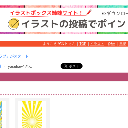
ようこそ
ゲスト
さん
TOP
イラスト
Q&A
日記
ラブ」がスタート
料
yasuhaw4さん