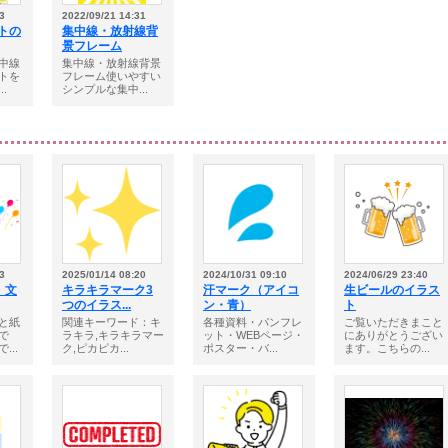
3
2022/09/21 14:31
トの
集中線・放射線背
景フレーム
中線
集中線・放射線背景
トを
フレーム使いやすい
.
シンプルな集中...
3
2025/01/14 08:20
2024/10/31 09:10
2024/06/29 23:40
 文
キラキラマーク3
汗マーク（アイコ
生ビールのイラス
つのイラス...
ン・青）
ト
と紙
関連キーワード：キ
各種資料・パンフレ
ご覧いただきまこと
で
ラキラ,キラキラマー
ット・WEBページ・
にありがとうござい
...
ク,ピカピカ...
ポスター・バ...
ます。こちらの...