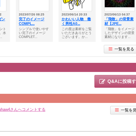
2
2023/07/26 08:25
2023/06/14 20:33
2023/06/13 04:37
ゼン
完了のイメージ
かわいい人物 働
「飛散」の背景素
COMPL...
く男性A0...
材【JPE...
ント
シンプルで使いやす
この度は素材をご覧
「飛散」をイメージ
。水
い完了のイメージ
いただきありがとう
したデザインの背景
.
COMPLET...
ございます。か...
素材になります...
一覧を見る
Q&Aに投稿
suhaw4さんへコメントする
一覧を