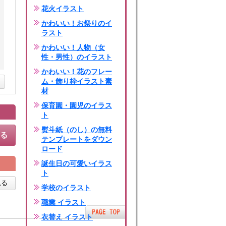
花火イラスト
かわいい！お祭りのイ
ラスト
かわいい！人物（女
性・男性）のイラスト
かわいい！花のフレー
ム・飾り枠イラスト素
材
保育園・園児のイラス
ト
熨斗紙（のし）の無料
する
テンプレートをダウン
ロード
誕生日の可愛いイラス
ト
見る
学校のイラスト
職業 イラスト
衣替え イラスト