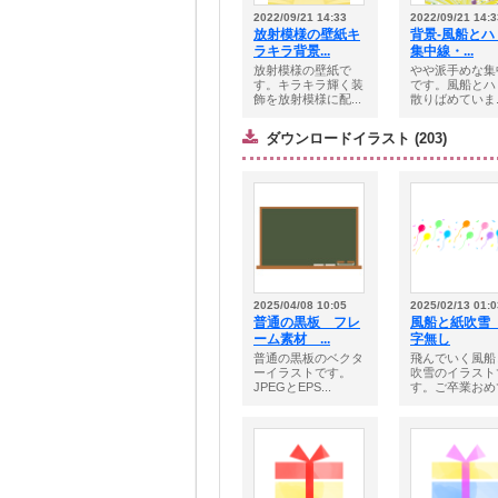
2022/09/21 14:33
2022/09/21 14:3
放射模様の壁紙キ
背景-風船とハ
ラキラ背景...
集中線・...
放射模様の壁紙で
やや派手めな集
す。キラキラ輝く装
です。風船とハ
飾を放射模様に配...
散りばめていま..
ダウンロードイラスト (203)
2025/04/08 10:05
2025/02/13 01:0
普通の黒板 フレ
風船と紙吹雪
ーム素材 ...
字無し
普通の黒板のベクタ
飛んでいく風船
ーイラストです。
吹雪のイラスト
JPEGとEPS...
す。ご卒業おめで