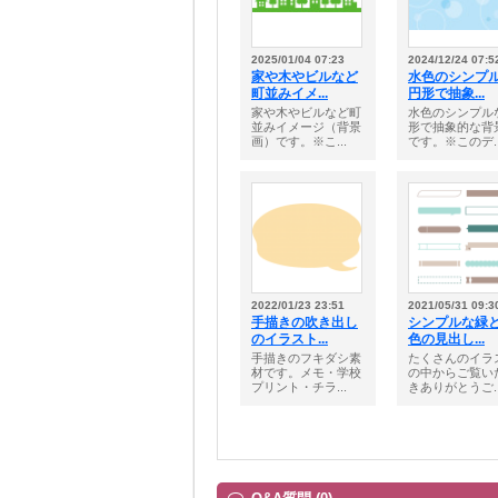
2025/01/04 07:23
2024/12/24 07:5
家や木やビルなど
水色のシンプ
町並みイメ...
円形で抽象...
家や木やビルなど町
水色のシンプル
並みイメージ（背景
形で抽象的な背
画）です。※こ...
です。※このデ..
2022/01/23 23:51
2021/05/31 09:3
手描きの吹き出し
シンプルな緑
のイラスト...
色の見出し...
手描きのフキダシ素
たくさんのイラ
材です。メモ・学校
の中からご覧い
プリント・チラ...
きありがとうご..