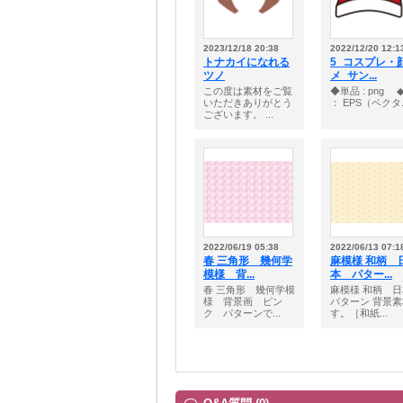
2023/12/18 20:38
2022/12/20 12:1
トナカイになれる
5_コスプレ・
ツノ
メ_サン...
この度は素材をご覧
◆単品 : png ◆
いただきありがとう
： EPS（ベクタ..
ございます。 ...
2022/06/19 05:38
2022/06/13 07:1
春 三角形 幾何学
麻模様 和柄 
模様 背...
本 パター...
春 三角形 幾何学模
麻模様 和柄 
様 背景画 ピン
パターン 背景
ク パターンで...
す。［和紙...