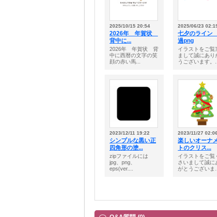
2025/10/15 20:54
2025/06/23 02:1
2026年 年賀状
七夕のライン
背中に...
過png
2026年 年賀状 背
イラストをご覧
中に西暦の文字の笑
まして誠にあり
顔の赤い馬...
うございます。..
2023/12/11 19:22
2023/11/27 02:0
シンプルな黒い正
楽しいオーナ
四角形の塗...
トのクリス...
zipファイルには
イラストをご覧
jpg、png、
さいまして誠に
eps(ver....
がとうございま..