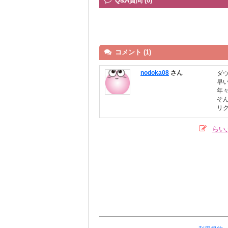
Q&A質問 (0)
コメント (1)
nodoka08
さん
ダ
早
年
そ
リ
らい