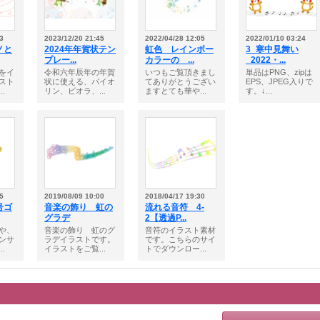
3
2023/12/20 21:45
2022/04/28 12:05
2022/01/10 03:24
ノと
2024年年賀状テン
虹色 レインボー
3_寒中見舞い
プレー...
カラーの ...
_2022・...
をイ
令和六年辰年の年賀
いつもご覧頂きまし
単品はPNG、zipは
スト
状に使える、バイオ
てありがとうござい
EPS、JPEG入りで
.
リン、ビオラ、...
ますとても華や...
す。↓...
5
2019/08/09 10:00
2018/04/17 19:30
号ゴ
音楽の飾り 虹の
流れる音符 4-
グラデ
2【透過P...
や、
音楽の飾り 虹のグ
音符のイラスト素材
ンサ
ラデイラストです。
です。こちらのサイ
.
イラストをご覧...
トでダウンロー...