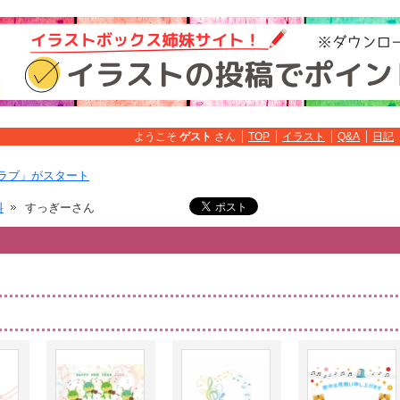
ようこそ
ゲスト
さん
TOP
イラスト
Q&A
日記
ラブ」がスタート
料
すっぎーさん