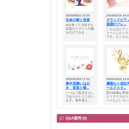
2025/05/31 13:25
2024/02/14 16:4
生命の樹と音楽
グランドピア
楽譜のフレ...
Alを使って大好きな
音楽のイラストの幅
こちらはピアノ
を広げてみま...
メージしたイラ
です。たくさん..
2022/01/05 17:12
2020/10/15 12:4
寒中見舞いはが
優雅なト音記
き 音楽と椿...
ールドスタ...
いつもご覧頂きまし
星の綺麗な季節
てありがとうござい
クリスマスのコ
ます。毎年使え...
ートなどいろい..
Q&A質問 (0)