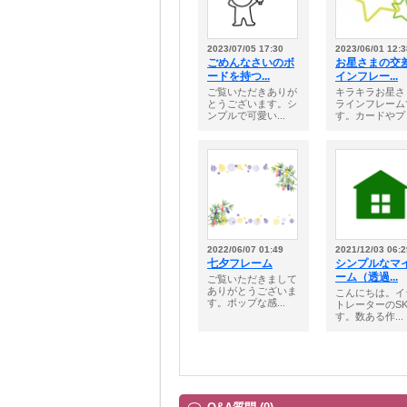
2023/07/05 17:30
2023/06/01 12:3
ごめんなさいのボ
お星さまの交
ードを持つ...
インフレー...
ご覧いただきありが
キラキラお星さ
とうございます。シ
ラインフレーム
ンプルで可愛い...
す。カードやプリ
2022/06/07 01:49
2021/12/03 06:2
七夕フレーム
シンプルなマ
ーム（透過...
ご覧いただきまして
ありがとうございま
こんにちは。イ
す。ポップな感...
トレーターのS
す。数ある作...