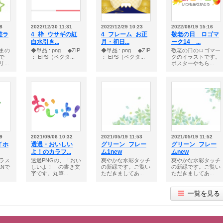
8
2022/12/30 11:31
2022/12/29 10:23
2022/08/19 15:16
差ラ
4_枠_ウサギの紅
4_フレーム_お正
敬老の日 ロゴマ
白水引き...
月・初日...
ーク14 ...
まの
◆単品 : png ◆ZIP
◆単品 : png ◆ZIP
敬老の日のロゴマー
で
： EPS（ベクタ...
： EPS（ベクタ...
クのイラストです。
...
ポスターやちら...
9
2021/09/06 10:32
2021/05/19 11:53
2021/05/19 11:52
イホ
透過・おいしい
グリーン_フレー
グリーン_フレー
よ！のカラフ...
ム1new
ムnew
ラス
透過PNGの、「おい
爽やかな水彩タッチ
爽やかな水彩タッチ
KNで
しいよ！」の書き文
の新緑です。ご覧い
の新緑です。ご覧い
字です。丸筆...
ただきましてあ...
ただきましてあ...
一覧を見る