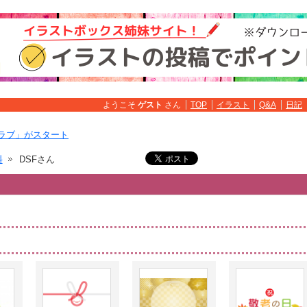
ようこそ
ゲスト
さん
TOP
イラスト
Q&A
日記
ラブ」がスタート
料
DSFさん