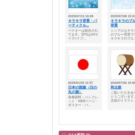
2025/07/13 16:08
2025/07/08 15:3
キラキラ背景・パ
キラキラのブ
ーティクル...
背景
ベクターは統合され
シンプルなキラ
てます。EPSはA4サ
のブルー背景で
イズ+ドブ...
キラキラのブル..
2025/01/30 11:57
2024/07/26 10:5
日本の国旗（日の
和太鼓
丸の旗）
ご覧いただきあ
とうございます
各種資料・パンフレ
太鼓のイラスト..
ット・WEBページ・
ポスター・バ...