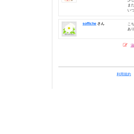
少
また
い
soffiche
さん
こ
あ
利用規約