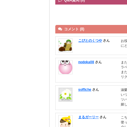
Q&A質問 (0)
コメント (8)
こびとのくつや
さん
お
に
nodoka08
さん
ま
ラ
ま
リ
soffiche
さん
淑
い
ツ
嬉
まるガーリー
さん
こ
使