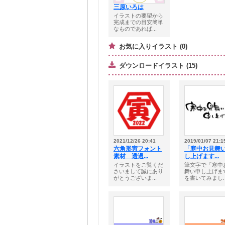
三原いろは
イラストの要望から
完成までの目安簡単
なものであれば...
お気に入りイラスト (0)
ダウンロードイラスト (15)
2021/12/26 20:41
2019/01/07 21:1
六角形寅フォント
「寒中お見舞
素材 透過...
し上げます...
イラストをご覧くだ
筆文字で「寒中
さいまして誠にあり
舞い申し上げま
がとうございま...
を書いてみまし..