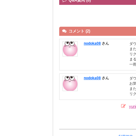
Q&A質問 (0)
コメント (2)
nodoka08
さん
ダ
ま
リ
ま
一
nodoka08
さん
ダ
お
ま
リ
yu