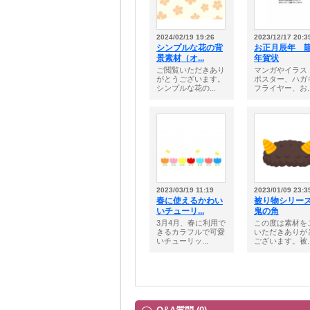
2024/02/19 19:26
2023/12/17 20:3
シンプルな花の背
お正月辰年 
景素材（オ...
年賀状
ご閲覧いただきあり
マンガやイラス
がとうございます。
ポスター、ハガ
シンプルな花の...
フライヤー、お..
2023/03/19 11:19
2023/01/09 23:3
春に使えるかわい
被り物シリ
いチューリ...
鬼の角
3月4月、春に利用で
この度は素材を
きるカラフルで可愛
いただきありが
いチューリッ...
ございます。被..