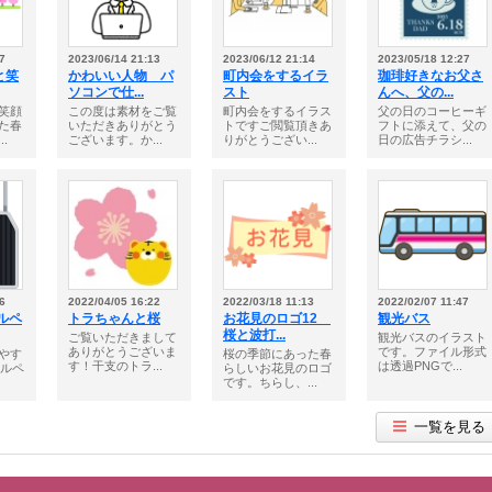
7
2023/06/14 21:13
2023/06/12 21:14
2023/05/18 12:27
と笑
かわいい人物 パ
町内会をするイラ
珈琲好きなお父さ
ソコンで仕...
スト
んへ、父の...
笑顔
この度は素材をご覧
町内会をするイラス
父の日のコーヒーギ
た春
いただきありがとう
トですご閲覧頂きあ
フトに添えて、父の
.
ございます。か...
りがとうござい...
日の広告チラシ...
6
2022/04/05 16:22
2022/03/18 11:13
2022/02/07 11:47
ルペ
トラちゃんと桜
お花見のロゴ12
観光バス
桜と波打...
ご覧いただきまして
観光バスのイラスト
ありがとうございま
です。ファイル形式
やす
桜の季節にあった春
す！干支のトラ...
は透過PNGで...
セルペ
らしいお花見のロゴ
です。ちらし、...
一覧を見る