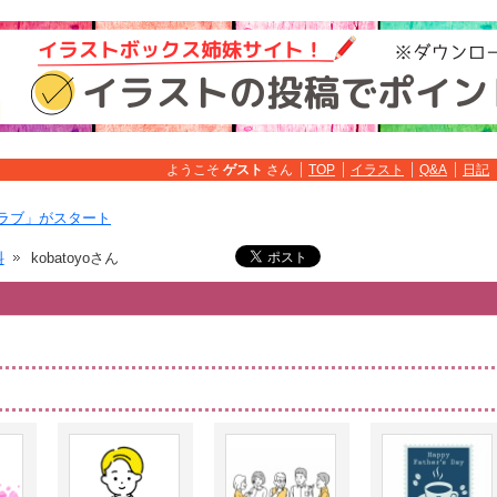
ようこそ
ゲスト
さん
TOP
イラスト
Q&A
日記
ラブ」がスタート
料
kobatoyoさん