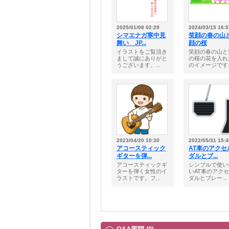
2025/01/08 02:29
2024/03/15 16:5
シマエナガ寒中見
笑顔の春の山
舞い JP...
顔の桜
イラストをご覧頂き
笑顔の春の山と
まして誠にありがと
の桜の花を入れ
うございます。...
のイメージです..
2023/04/20 10:30
2022/05/31 15:4
アコースティック
AT車のアクセ
ギターを弾...
ダルとブ...
アコースティックギ
シンプルで使い
ターを弾く女性のイ
いAT車のアク
ラストです。フ...
ダルとブレー...