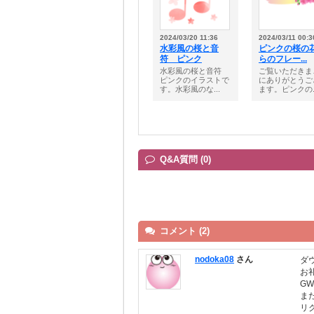
2024/03/20 11:36
2024/03/11 00:3
水彩風の桜と音
ピンクの桜の
符 ピンク
らのフレー...
水彩風の桜と音符
ご覧いただきま
ピンクのイラストで
にありがとうご
す。水彩風のな...
ます。ピンクの..
Q&A質問 (0)
コメント (2)
nodoka08
さん
ダ
お
G
ま
リ