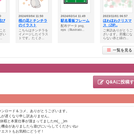
0
2024/03/04 11:50
2024/02/14 11:49
2023/11/01 06:57
花び
桜の花とチンチラ
駅名看板フレーム
ほわほわクリスマ
のイラスト
ス（ZIP...
配布データ png,
eps（Illustrato...
こと
こちらはチンチラを
ご来訪ありがとうご
ざい
イメージしたイラス
ざいます。邪魔にな
.
トです。たくさ...
らない赤と緑の...
一覧を見る
Q&Aに投稿
ウンロード＆コメ、ありがとうございます。
礼が遅くなり申し訳ありません。
W休暇と本業仕事が溜まってましたm(_ _)m
た機会がありましたら遊びにいらしてくださいね♪
クエストもお気軽にどうぞ！