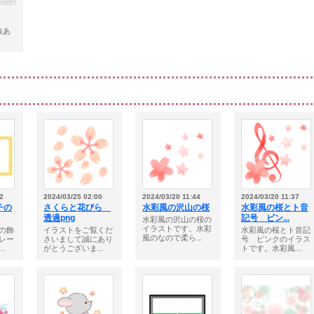
。数あ
2
2024/03/25 02:00
2024/03/20 11:44
2024/03/20 11:37
チの
さくらと花びら
水彩風の沢山の桜
水彩風の桜とト音
透過png
記号 ピン...
水彩風の沢山の桜の
イラストです。水彩
の飾
イラストをご覧くだ
水彩風の桜とト音記
風のなので柔ら...
レー
さいまして誠にあり
号 ピンクのイラス
.
がとうございま...
トです。水彩風...