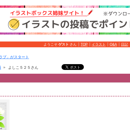
ようこそ
ゲスト
さん
TOP
イラスト
Q&A
日記
ラブ」がスタート
料
よしこ５２５さん