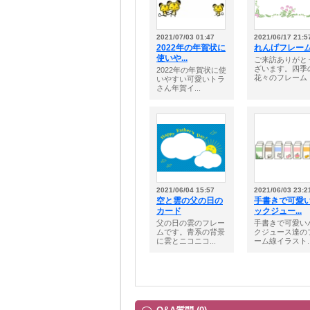
2021/07/03 01:47
2021/06/17 21:5
2022年の年賀状に
れんげフレー
使いや...
ご来訪ありがと
ざいます。四季
2022年の年賀状に使
花々のフレーム・.
いやすい可愛いトラ
さん年賀イ...
2021/06/04 15:57
2021/06/03 23:2
空と雲の父の日の
手書きで可愛
カード
ックジュー...
父の日の雲のフレー
手書きで可愛い
ムです。青系の背景
クジュース達の
に雲とニコニコ...
ーム線イラスト..