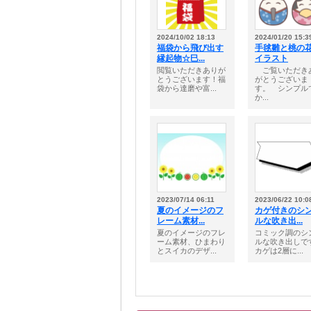
2024/10/02 18:13
2024/01/20 15:3
福袋から飛び出す
手毬雛と桃の
縁起物☆巳...
イラスト
閲覧いただきありが
ご覧いただき
とうございます！福
がとうございま
袋から達磨や富...
す。 シンプル
か...
2023/07/14 06:11
2023/06/22 10:0
夏のイメージのフ
カゲ付きのシ
レーム素材...
ルな吹き出...
夏のイメージのフレ
コミック調のシ
ーム素材、ひまわり
ルな吹き出しで
とスイカのデザ...
カゲは2層に...