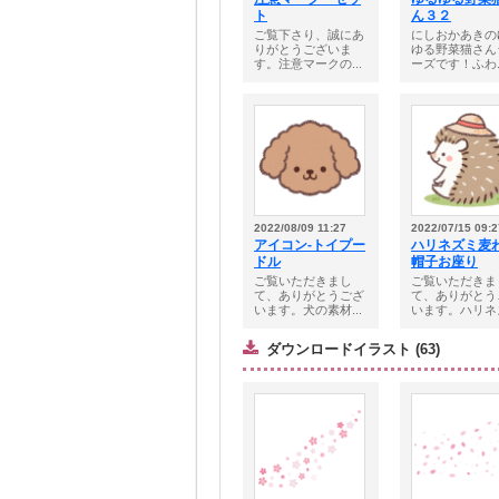
ト
ん３２
ご覧下さり、誠にあ
にしおかあきの
りがとうございま
ゆる野菜猫さん
す。注意マークの...
ーズです！ふわ..
2022/08/09 11:27
2022/07/15 09:2
アイコン-トイプー
ハリネズミ麦
ドル
帽子お座り
ご覧いただきまし
ご覧いただきま
て、ありがとうござ
て、ありがとう
います。犬の素材...
います。ハリネズ
ダウンロードイラスト (63)