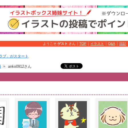
ようこそ
ゲスト
さん
TOP
イラスト
Q&A
日記
ラブ」がスタート
料
anko0912さん