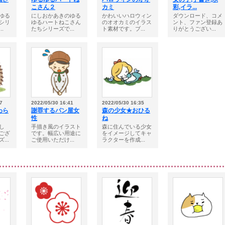
こさん２
カミ
彩,イラ...
ゆる
にしおかあきのゆる
かわいいハロウィン
ダウンロード、コメ
シリ
ゆるハートねこさん
のオオカミのイラス
ント、ファン登録あ
.
たちシリーズで...
ト素材です。ブ...
りがとうござい...
7
2022/05/30 16:41
2022/05/30 16:35
わら
謝罪するパン屋女
森の少女★おひる
性
ね
し
手描き風のイラスト
森に住んでいる少女
ござ
です。幅広い用途に
をイメージしてキャ
...
ご使用いただけ...
ラクターを作成...