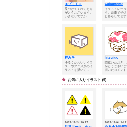
エゾモモコ
wakamemo
見つけてくれてあり
イラストレータ
がとうございます。
す。既婚で子供
いきなりですが...
と暮らしてます..
林みそ
hitsujiuo
ゆるくかわいいイラ
閲覧いただき、
ストやアニメ系のイ
がとうございま
ラストを描いて...
頂いたコメント..
お気に入りイラスト (9)
2022/11/24 10:27
2022/11/04 14:2
注意マーク セッ
ゆるゆる野菜