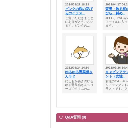
2024/01/28 18:19
2023/04/17 06:2
ピンクの桜の花び
背景・散る桜
らのイラス...
びら・斜め...
ご覧いただきまこと
JPEG、PNGがZ
にありがとうござい
ファイルに入っ
ます。ピンクの...
ます。 ...
2022/09/24 14:30
2022/05/26 10:4
ゆるゆる野菜猫さ
キャビンアテ
ん３２
ント（女性...
にしおかあきのゆる
女性のCA・キ
ゆる野菜猫さんシリ
ンアテンダント
ーズです！ふわ...
ラストです。フ..
Q&A質問 (0)