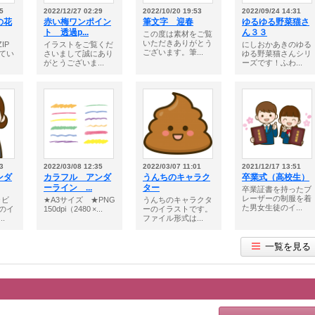
5
2022/12/27 02:29
2022/10/20 19:53
2022/09/24 14:31
の花
赤い梅ワンポイン
筆文字 迎春
ゆるゆる野菜猫さ
ト 透過p...
ん３３
この度は素材をご覧
いただきありがとう
IP
イラストをご覧くだ
にしおかあきのゆる
ございます。筆...
てい
さいまして誠にあり
ゆる野菜猫さんシリ
がとうございま...
ーズです！ふわ...
3
2022/03/08 12:35
2022/03/07 11:01
2021/12/17 13:51
ンダ
カラフル アンダ
うんちのキャラク
卒業式（高校生）
ーライン ...
ター
卒業証書を持ったブ
レーザーの制服を着
ャビ
★A3サイズ ★PNG
うんちのキャラクタ
た男女生徒のイ...
のイ
150dpi（2480 ×...
ーのイラストです。
.
ファイル形式は...
一覧を見る