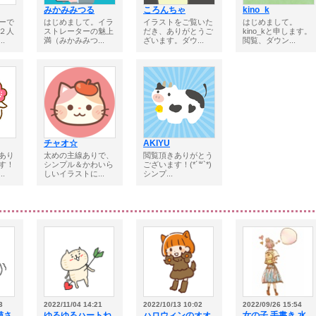
みかみみつる
ころんちゃ
kino_k
ーで
はじめまして。イラ
イラストをご覧いた
はじめまして。
２人
ストレーターの魅上
だき、ありがとうご
kino_kと申します。
.
満（みかみみつ...
ざいます。ダウ...
閲覧、ダウン...
チャオ☆
AKIYU
あり
太めの主線ありで、
閲覧頂きありがとう
す！
シンプル＆かわいら
ございます！(*´꒳`*)
.
しいイラストに...
シンプ...
3
2022/11/04 14:21
2022/10/13 10:02
2022/09/26 15:54
猫さ
ゆるゆるハートね
ハロウィンのオオ
女の子,手書き,水