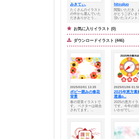
みきてぃ.
hitsujiuo
たくさんのイラスト
閲覧いただき、
の中から選んでいた
がとうございま
だきありがとう...
頂いたコメント..
お気に入りイラスト (0)
ダウンロードイラスト (446)
2025/02/01 13:35
2025/01/06 01:5
ポピー囲みの春花
2025年恵方
背景
透過p...
春の背景イラストで
2025の恵方イ
す。 ベクターは統合
です。今年の節
されてます。...
いかがでし...