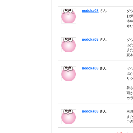
nodoka08
さん
ダ
お
本
寒
nodoka08
さん
ダ
あ
ま
夏
nodoka08
さん
ダ
温
リ
暑
雨
カ
nodoka08
さん
再
ま
ご