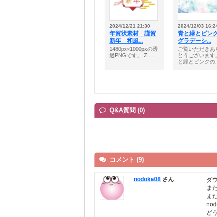
2024/12/21 21:30
2024/12/03 16:2
年賀状素材 謹賀
青と緑とピン
新年 和風...
グラデーシ...
1480px×1000pxの透
ご覧いただきあ
過PNGです。 ZI...
とうございます
と緑とピンクの..
Q&A質問 (0)
コメント (9)
nodoka08
さん
ダ
ま
ま
no
ど