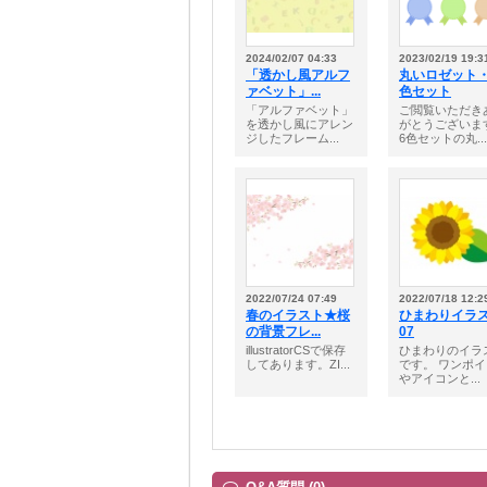
2024/02/07 04:33
2023/02/19 19:3
「透かし風アルフ
丸いロゼット・
ァベット」...
色セット
「アルファベット」
ご閲覧いただき
を透かし風にアレン
がとうございま
ジしたフレーム...
6色セットの丸...
2022/07/24 07:49
2022/07/18 12:2
春のイラスト★桜
ひまわりイラ
の背景フレ...
07
illustratorCSで保存
ひまわりのイラ
してあります。ZI...
です。 ワンポ
やアイコンと...