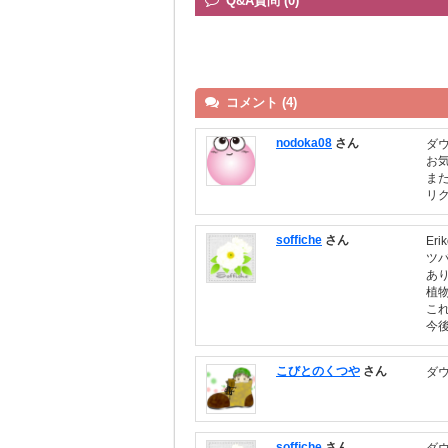
Q&A質問 (0)
コメント (4)
nodoka08
さん
ダ
お
ま
リ
soffiche
さん
Er
ツ
あ
植
こ
今
こびとのくつや
さん
ダ
soffiche
さん