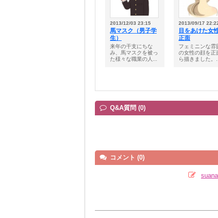
2013/12/03 23:15
2013/09/17 22:2
馬マスク（男子学
目をあけた
生）
正面
来年の干支にちな
フェミニンな雰
み、馬マスクを被っ
の女性の顔を正
た様々な職業の人...
ら描きました。..
Q&A質問 (0)
コメント (0)
sua