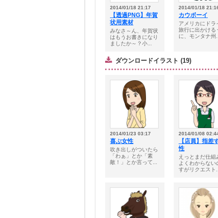
2014/01/18 21:17
2014/01/18 21:1
【透過PNG】年賀
カウボーイ
状用素材
アメリカにドラ
旅行に出かける
みなさ～ん、年賀状
に、モンタナ州..
はもうお書きになり
ましたか～？小...
ダウンロードイラスト (19)
2014/01/23 03:17
2014/01/08 02:4
喜ぶ女性
【店員】指差
性
吹き出しがついたら
「わぁ」とか「素
えっとまだ仕組
敵！」とか言って...
よくわからない
すがリクエスト..