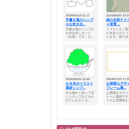
2025/06/18 11:17
2025/06/03 15:5
手書き風のシンプ
緑の水彩テク
ルな吹き出...
ャ背景 ...
手書き風のシンプル
イラストをご覧
な吹き出しセット
だきありがとう
（白黒）です。ち...
います。緑の水..
2024/08/30 15:40
2024/07/19 17:3
かき氷のイラスト
お洒落なデザ
素材シンプ...
フレーム素...
氷を細かく削って甘
お洒落なデザイ
いシロップなどをか
レーム素材です
けていただくカ...
トロな雰囲気が..