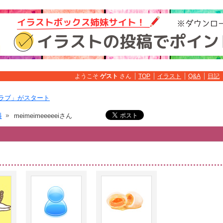
ようこそ
ゲスト
さん
TOP
イラスト
Q&A
日記
ラブ」がスタート
料
meimeimeeeeeiさん