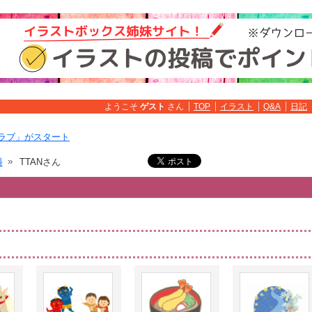
ようこそ
ゲスト
さん
TOP
イラスト
Q&A
日記
ラブ」がスタート
料
TTANさん