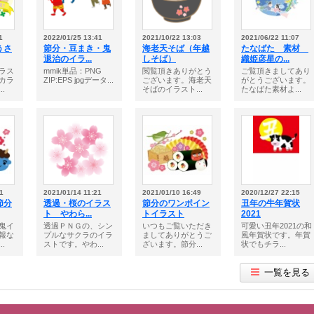
1
2022/01/25 13:41
2021/10/22 13:03
2021/06/22 11:07
うさ
節分・豆まき・鬼
海老天そば（年越
たなばた 素材
退治のイラ...
しそば）
織姫彦星の...
ラス
mmik単品：PNG
閲覧頂きありがとう
ご覧頂きましてあり
カラ
ZIP:EPS jpgデータ...
ございます。海老天
がとうございます。
.
そばのイラスト...
たなばた素材よ...
1
2021/01/14 11:21
2021/01/10 16:49
2020/12/27 22:15
節分
透過・桜のイラス
節分のワンポイン
丑年の牛年賀状
ト やわら...
トイラスト
2021
鬼イ
透過ＰＮＧの、シン
いつもご覧いただき
可愛い丑年2021の和
報な
プルなサクラのイラ
ましてありがとうご
風年賀状です。年賀
.
ストです。やわ...
ざいます。節分...
状でもチラ...
一覧を見る