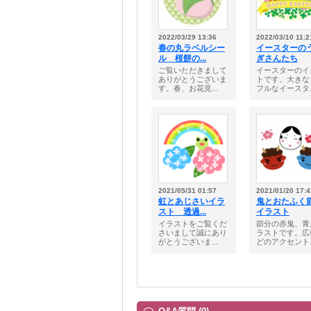
2022/03/29 13:36
2022/03/10 11:2
春の丸ラベルシー
イースターの
ル 桜餅の...
ぎさんたち
ご覧いただきまして
イースターのイ
ありがとうございま
トです。大きな
す。春、お花見...
フルなイースタ..
2021/05/31 01:57
2021/01/20 17:4
虹とあじさいイラ
鬼とおたふく
スト 透過...
イラスト
イラストをご覧くだ
節分の赤鬼、青
さいまして誠にあり
ラストです。広
がとうございま...
どのアクセント..