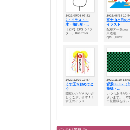
2022/05/06 07:42
2021/08/24 10:5
2・イラスト・
富士山と日の
木・楕円形・...
イラスト
【ZIP】EPS（ベク
配布データpng
ター、Illustrator...
景透過）
eps（Illustr...
2020/12/20 10:57
2020/11/15 14:4
くす玉☆おめでと
背景08_02（
う
模様・...
閲覧いただきありが
いつもありがと
とうございます！く
ざいます。日本
す玉のイラスト...
市松模様を描い..