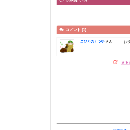
Q&A質問 (0)
コメント (1)
こびとのくつや
さん
お
まる