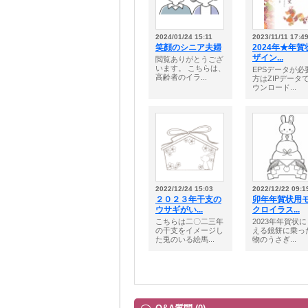
2024/01/24 15:11
2023/11/11 17:4
笑顔のシニア夫婦
2024年★年賀
ザイン...
閲覧ありがとうござ
います。 こちらは、
EPSデータが必
高齢者のイラ...
方はZIPデータ
ウンロード...
2022/12/24 15:03
2022/12/22 09:1
２０２３年干支の
卯年年賀状用
ウサギがい...
クロイラス...
こちらは二〇二三年
2023年年賀状
の干支をイメージし
える鏡餅に乗っ
た兎のいる絵馬...
物のうさぎ...