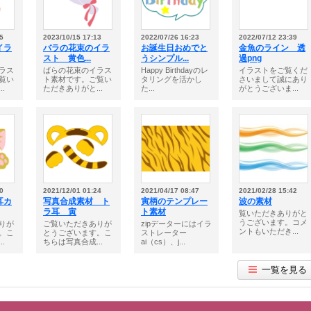
5
2023/10/15 17:13
2022/07/26 16:23
2022/07/12 23:39
イラ
バラの花束のイラ
お誕生日おめでと
金魚のライン 透
スト 黄色...
うシンプル...
過png
ラス
ばらの花束のイラス
Happy Birthdayのレ
イラストをご覧くだ
覧い
ト素材です。ご覧い
タリングを活かし
さいまして誠にあり
.
ただきありがと...
た...
がとうございま...
0
2021/12/01 01:24
2021/04/17 08:47
2021/02/28 15:42
耳カ
写真合成素材 ト
寅柄のテンプレー
波の素材
ラ耳 寅
ト素材
覧いただきありがと
うございます。コメ
りが
ご覧いただきありが
zipデーターにはイラ
ントもいただき...
。こ
とうございます。こ
ストレーター
.
ちらは写真合成...
ai（cs）、j...
一覧を見る