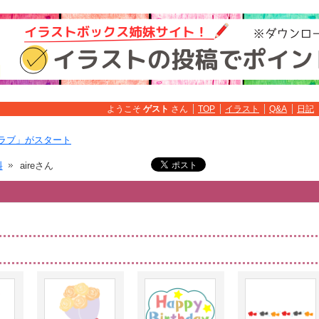
ようこそ
ゲスト
さん
TOP
イラスト
Q&A
日記
ラブ」がスタート
料
aireさん