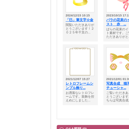
2024/12/15 10:15
2023/10/15 17:1
「巳」筆文字☆金
バラの花束の
スト 赤 ...
閲覧いただきありが
とうございます！２
ばらの花束のイ
０２５年干支の...
ト素材です。ご
ただきありがと..
2021/12/07 15:27
2021/12/01 01:3
レトロフレームシ
写真合成 猫
ンプル飾り...
チューシャ...
お洒落なレトロフレ
ご覧いただきあ
ームです。装飾を控
とうございます
えめにしました...
ちらは写真合成..