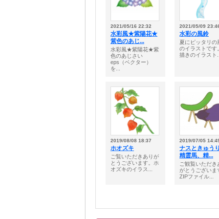
2021/05/16 22:32
2021/05/09 23:4
水彩風★紫陽花★
水彩の風鈴
紫色のあじ...
夏にピッタリの
のイラストです
水彩風★紫陽花★紫
描きのイラスト..
色のあじさい
eps（ベクター）
を...
2019/08/08 18:37
2019/07/05 14:4
ホオズキ
ナスときゅ
精霊馬、精...
ご覧いただきありが
とうございます。ホ
ご観覧いただき
オズキのイラス...
がとうございま
ZIPファイル...