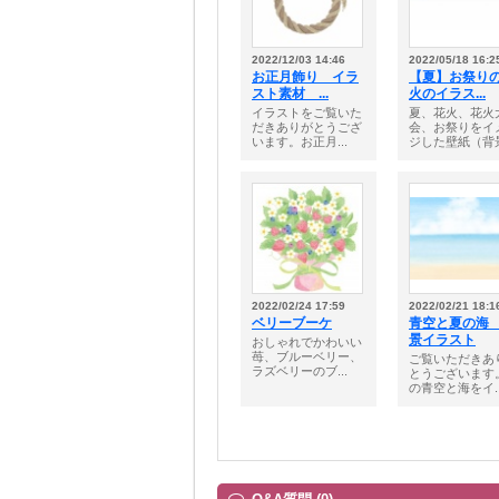
2022/12/03 14:46
2022/05/18 16:2
お正月飾り イラ
【夏】お祭り
スト素材 ...
火のイラス...
イラストをご覧いた
夏、花火、花火
だきありがとうござ
会、お祭りをイ
います。お正月...
ジした壁紙（背景.
2022/02/24 17:59
2022/02/21 18:1
ベリーブーケ
青空と夏の海
景イラスト
おしゃれでかわいい
苺、ブルーベリー、
ご覧いただきあ
ラズベリーのブ...
とうございます
の青空と海をイ..