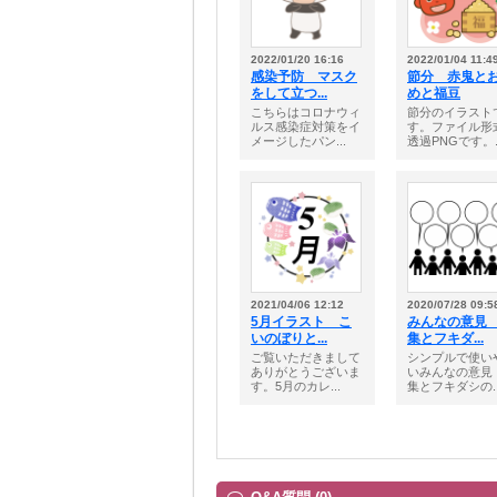
2022/01/20 16:16
2022/01/04 11:4
感染予防 マスク
節分 赤鬼と
をして立つ...
めと福豆
こちらはコロナウィ
節分のイラスト
ルス感染症対策をイ
す。ファイル形
メージしたパン...
透過PNGです。..
2021/04/06 12:12
2020/07/28 09:5
5月イラスト こ
みんなの意見
いのぼりと...
集とフキダ...
ご覧いただきまして
シンプルで使い
ありがとうございま
いみんなの意見
す。5月のカレ...
集とフキダシの..