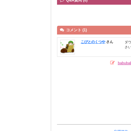
Q&A質問 (0)
コメント (1)
こびとのくつや
さん
ダ
さ
babu