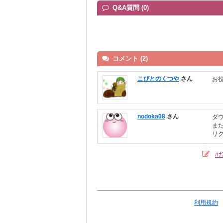
Q&A質問 (0)
コメント (2)
こびとのくつや
さん
お
nodoka08
さん
ダ
ま
リ
ﾊ
利用規約