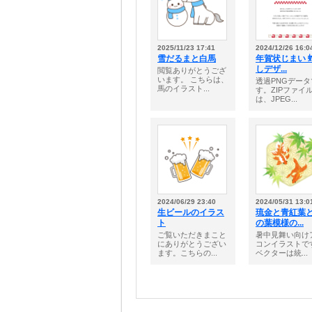
2025/11/23 17:41
2024/12/26 16:0
雪だるまと白馬
年賀状じまい 
しデザ...
閲覧ありがとうござ
います。 こちらは、
透過PNGデータ
馬のイラスト...
す。ZIPファイ
は、JPEG...
2024/06/29 23:40
2024/05/31 13:0
生ビールのイラス
琉金と青紅葉
ト
の葉模様の...
ご覧いただきまこと
暑中見舞い向け
にありがとうござい
コンイラストで
ます。こちらの...
ベクターは統...