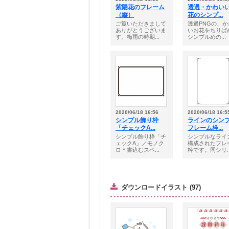
紫陽花のフレーム
透過・かわい
（縦）
花のシンプ...
ご覧いただきまして
透過PNGの、か
ありがとうございま
いお花をちりば
す。梅雨の時期...
シンプルめの...
2020/06/18 16:56
2020/06/18 16:5
シンプル飾り枠
ラインのシン
「チェックA...
フレーム枠...
シンプル飾り枠「チ
シンプルなライ
ェックA」／モノク
構成されたフレ
ロ＊書込むスペ...
枠です。同シリ..
ダウンロードイラスト (97)