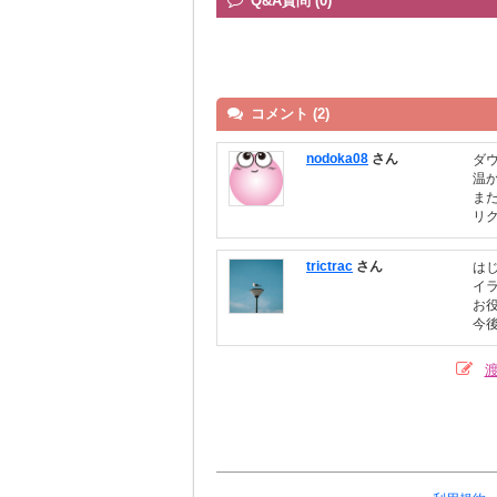
Q&A質問 (0)
コメント (2)
nodoka08
さん
ダ
温
ま
リ
trictrac
さん
は
イ
お
今