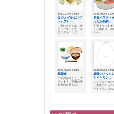
2021/10/01 18:30
2021/09/01 21:4
金のメダルエンブ
和食イラスト
レムフレー...
ったか鍋料...
ご覧いただきありが
和食イラスト★
とうございます。金
たか鍋料理 海
のメダルエンブ...
illustr...
2021/07/03 18:16
2021/07/01 09:1
和朝食
真珠のネック
とイヤリン...
ご来訪ありがとうご
ざいます。家庭の和
シンプルで使い
朝食の定番もの...
い真珠のネック
とイヤリングの..