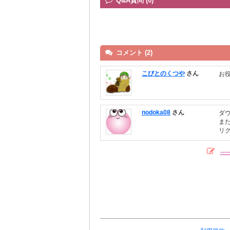
Q&A質問 (0)
コメント (2)
こびとのくつや
さん
お
nodoka08
さん
ダ
ま
リ
--