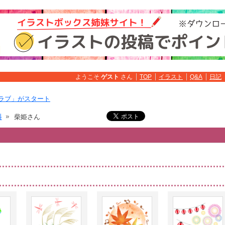
ようこそ
ゲスト
さん
TOP
イラスト
Q&A
日記
ラブ」がスタート
料
柴姫さん