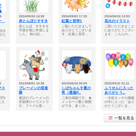
6
2024/09/24 14:38
2024/09/03 17:29
2024/06/16 13:53
ター
赤とんぼとすすき
紅葉と音符1
花火のイラスト
赤とんぼ、すすきを
ご覧いただきまして
ご覧いただきまこと
手描き風に作成しま
ありがとうございま
にありがとうござい
頂き
した。 秋の訪...
す。紅葉と音符...
ます。こちらの...
がと
.
8
2023/08/01 10:38
2023/06/16 06:59
2022/05/11 01:11
マス
ブレーメンの音楽
しばちゃんす夏の
ふうせんに入った
隊
宵（透過P...
ありがとう...
EPS
童話のブレーメンの
ご来訪感謝です。★
・水彩タッチの風船
に入
音楽隊のイラストで
メッセージ数に制限
の中に入った「あり
す。ファイル形...
ができ、多くの...
がとうございま...
一覧を見る