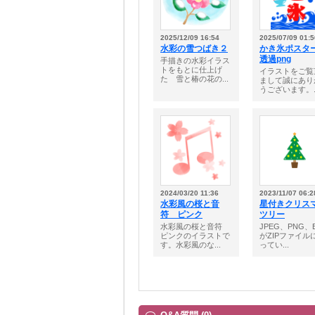
2025/12/09 16:54
2025/07/09 01:5
水彩の雪つばき２
かき氷ポス
透過png
手描きの水彩イラス
トをもとに仕上げ
イラストをご覧
た 雪と椿の花の...
まして誠にあり
うございます。..
2024/03/20 11:36
2023/11/07 06:2
水彩風の桜と音
星付きクリス
符 ピンク
ツリー
水彩風の桜と音符
JPEG、PNG、
ピンクのイラストで
がZIPファイル
す。水彩風のな...
ってい...